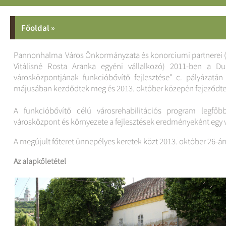
Főoldal
»
Pannonhalma Város Önkormányzata és konorciumi partnerei ( In
Vitálisné Rosta Aranka egyéni vállalkozó) 2011-ben a D
városközpontjának funkcióbővítő fejlesztése" c. pályázatán
májusában kezdődtek meg és 2013. október közepén fejeződte
A funkcióbővítő célú városrehabilitációs program legfőb
városközpont és környezete a fejlesztések eredményeként egy v
A megújult főteret ünnepélyes keretek közt 2013. október 26-á
Az alapkőletétel