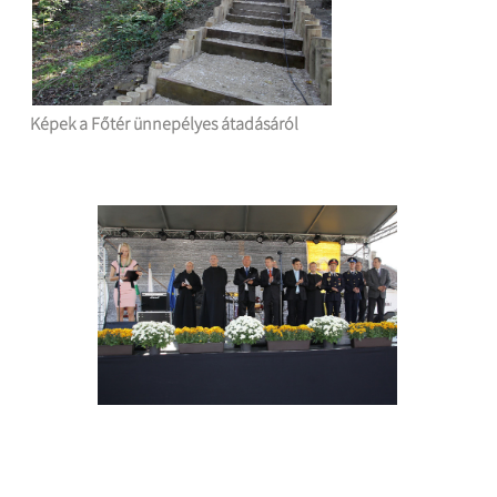
Képek a Főtér ünnepélyes átadásáról