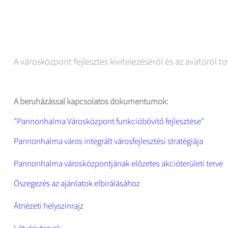
A városközpont fejlesztés kivitelezéséről és az avatóról t
A beruházással kapcsolatos dokumentumok:
"Pannonhalma Városközpont funkcióbővítő fejlesztése"
Pannonhalma város integrált városfejlesztési stratégiája
Pannonhalma városközpontjának előzetes akcióterületi terve
Öszegezés az ajánlatok elbírálásához
Átnézeti helyszínrajz