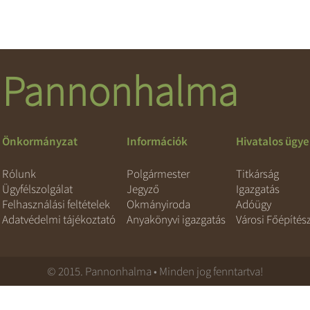
Pannonhalma
Önkormányzat
Információk
Hivatalos ügy
Rólunk
Polgármester
Titkárság
Ügyfélszolgálat
Jegyző
Igazgatás
Felhasználási feltételek
Okmányiroda
Adóügy
Adatvédelmi tájékoztató
Anyakönyvi igazgatás
Városi Főépítés
© 2015. Pannonhalma • Minden jog fenntartva!