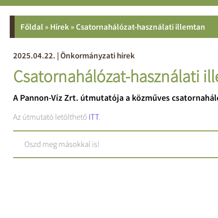
Főldal
»
Hírek » Csatornahálózat-használati illemtan
2025.04.22. | Önkormányzati hírek
Csatornahálózat-használati il
A Pannon-Víz Zrt. útmutatója a közműves csatornahál
Az útmutató letölthető
ITT
.
Oszd meg másokkal is!