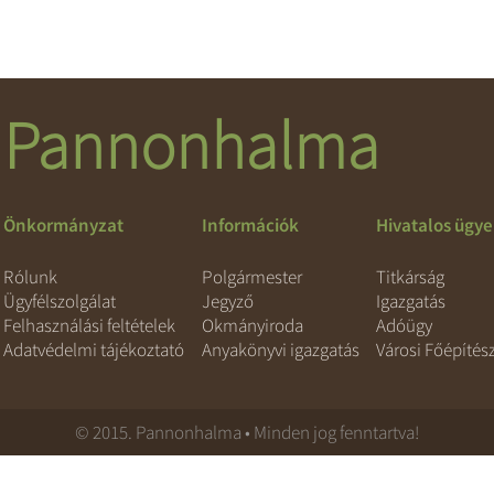
Pannonhalma
Önkormányzat
Információk
Hivatalos ügy
Rólunk
Polgármester
Titkárság
Ügyfélszolgálat
Jegyző
Igazgatás
Felhasználási feltételek
Okmányiroda
Adóügy
Adatvédelmi tájékoztató
Anyakönyvi igazgatás
Városi Főépítés
© 2015. Pannonhalma • Minden jog fenntartva!